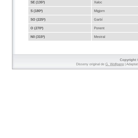
SE (135º)
Xaloc
S (180º)
Migjorn
SO (225º)
Garbí
O (270º)
Ponent
N0 (315º)
Mestral
Copyright 
Disseny original de
G. Wolfgang
| Adaptat