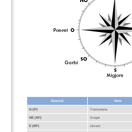
Direcció
Nom
N (0º)
Tramuntana
NE (45º)
Gregal
E (90º)
Llevant