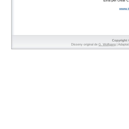
Eina per crear
www.t
Copyright 
Disseny original de
G. Wolfgang
| Adaptat