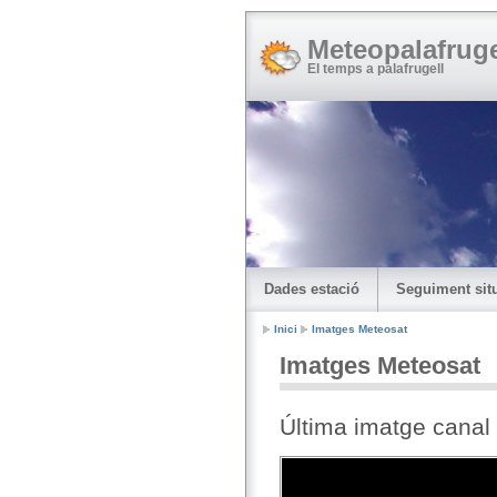
Meteopalafruge
El temps a palafrugell
Dades estació
Seguiment situ
Inici
Imatges Meteosat
Imatges Meteosat
Última imatge canal 