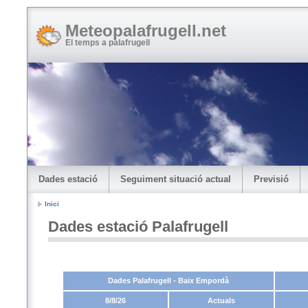
Meteopalafrugell.net
El temps a palafrugell
Dades estació
Seguiment situació actual
Previsió
Inici
Dades estació Palafrugell
Dades Palafrugell - Baix Empordà
8/8/26
Actuals