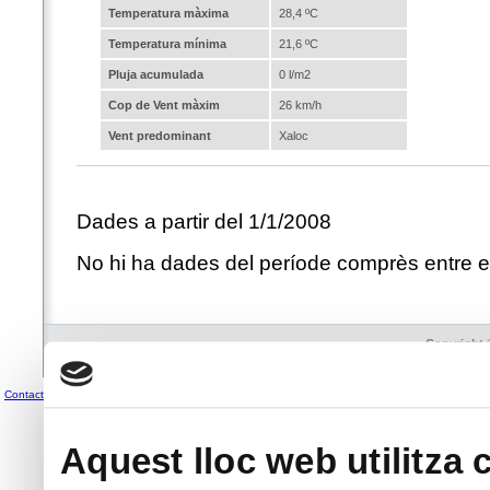
Temperatura màxima
28,4 ºC
Temperatura mínima
21,6 ºC
Pluja acumulada
0 l/m2
Cop de Vent màxim
26 km/h
Vent predominant
Xaloc
Dades a partir del 1/1/2008
No hi ha dades del període comprès entre el
Copyright 
Avís legal
| Disseny original de
G. Wolfgang
| A
Contacta
37
1
Aquest lloc web utilitza 