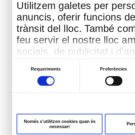
Utilitzem galetes per perso
anuncis, oferir funcions de 
trànsit del lloc. També co
feu servir el nostre lloc a
socials, de publicitat i d'a
seu torn, ells la poden c
Selecció
Requeriments
Preferències
de
hàgiu proporcionat o hagin 
consentiment
heu fet dels seus serveis.
Només s’utilitzen cookies quan és
Perm
necessari