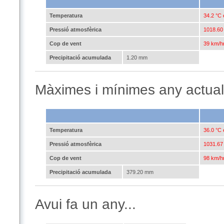
Temperatura
34.2 °C 
Pressió atmosfèrica
1018.60 
Cop de vent
39 km/hr
Precipitació acumulada
1.20 mm
Màximes i mínimes any actual
Temperatura
36.0 °C 
Pressió atmosfèrica
1031.67 
Cop de vent
98 km/hr
Precipitació acumulada
379.20 mm
Avui fa un any...