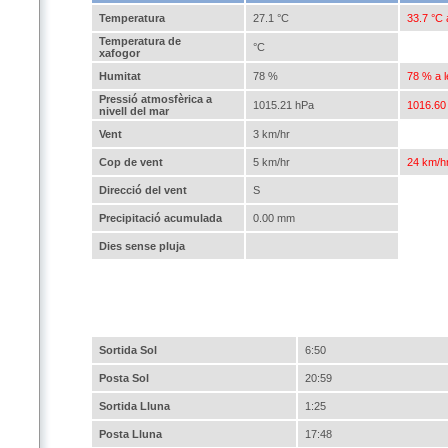
Temperatura
27.1 °C
33.7 °C 
Temperatura de
°C
xafogor
Humitat
78 %
78 % a l
Pressió atmosfèrica a
1015.21 hPa
1016.60 
nivell del mar
Vent
3 km/hr
Cop de vent
5 km/hr
24 km/hr
Direcció del vent
S
Precipitació acumulada
0.00 mm
Dies sense pluja
Sortida Sol
6:50
Posta Sol
20:59
Sortida Lluna
1:25
Posta Lluna
17:48